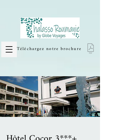
Thalasso et Cures thermales en
Roumanie
Téléchargez notre brochure
Hôtel Cocor 3***+