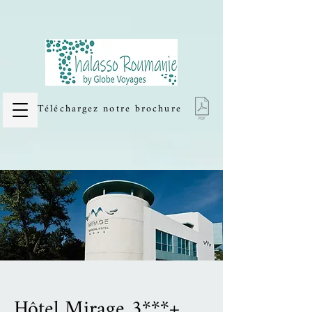
Thalasso et Cures thermales en
Roumanie
Téléchargez notre brochure
Hôtel Mirage 3***
+