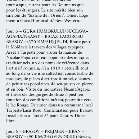
touristique, autant pour les Roumains que
pour les étrangers. Le site mérite bien son
surnom de “Sixtine de l’Orient”. Dîner. Loge
ment à Gura Humorului/ Best Western.
Jour 5 – GURA HUMORULUI/SUCEAVA–
AGAPIA/NEAMT – BICAZ-LACUROSU -
BRASOV • (370 KM/6H)(JEUDI) Route pour
la Moldavie à travers des villages typiques.
Arrêt à Tarpesti pour visiter la maison de
Nicolae Popa, créateur populaire des masques
traditionnels, un des noms de référence dans
l’art naïf roumain, n’en 1919 a recueilli tout
au long de sa vie une collection considérable de
masques, de pièces d’art traditionnel, d’icones,
de peintures populaires, de sculptures en pierre
et en bois. Visite du monastère Neamt/Agapia
et traversée des gorges de Bicaz à pied (en
fonction des conditions météo), poursuite vers
le lac Rouge. Déjeuner dans un restaurant local
Tarpesti/Lacu Rosu. Continuation pour Brasov.
Installation a l’hotel 3* pour 2 nuits. Diner
libre
Jour 6 – BRASOV – PREJMER – BRAN –
BRASOV • (90 KM/2H) (VENDREDI) Brasov,