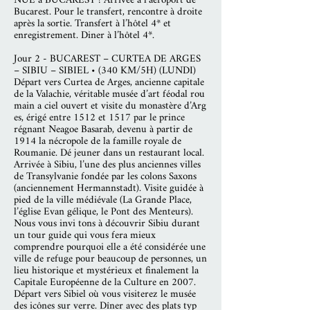
NUE a BUCAREST ! Arrivée à l’aéroport de
Bucarest. Pour le transfert, rencontre à droite
après la sortie. Transfert à l’hôtel 4* et
enregistrement. Diner à l’hôtel 4*.
Jour 2 - BUCAREST – CURTEA DE ARGES
– SIBIU – SIBIEL • (340 KM/5H) (LUNDI)
Départ vers Curtea de Arges, ancienne capitale
de la Valachie, véritable musée d’art féodal rou
main a ciel ouvert et visite du monastère d’Arg
es, érigé entre 1512 et 1517 par le prince
régnant Neagoe Basarab, devenu à partir de
1914 la nécropole de la famille royale de
Roumanie. Dé jeuner dans un restaurant local.
Arrivée à Sibiu, l’une des plus anciennes villes
de Transylvanie fondée par les colons Saxons
(anciennement Hermannstadt). Visite guidée à
pied de la ville médiévale (La Grande Place,
l’église Evan gélique, le Pont des Menteurs).
Nous vous invi tons à découvrir Sibiu durant
un tour guide qui vous fera mieux
comprendre pourquoi elle a été considérée une
ville de refuge pour beaucoup de personnes, un
lieu historique et mystérieux et finalement la
Capitale Européenne de la Culture en 2007.
Départ vers Sibiel où vous visiterez le musée
des icônes sur verre. Dîner avec des plats typ