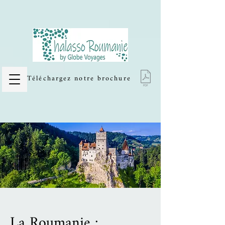
Thalasso et Cures thermales en
Roumanie
Téléchargez notre brochure
La Roumanie :