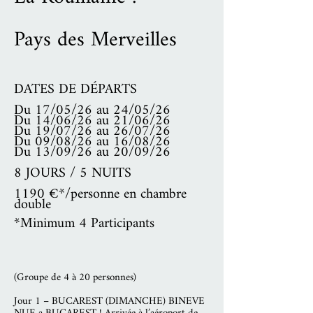
Pays des Merveilles
DATES DE DÉPARTS
Du 17/05/26 au 24/05/26
Du 14/06/26 au 21/06/26
Du 19/07/26 au 26/07/26
Du 09/08/26 au 16/08/26
Du 13/09/26 au 20/09/26
8 JOURS / 5 NUITS
1190 €*/personne en chambre
double
*Minimum 4 Participants
(Groupe de 4 à 20 personnes)
Jour 1 – BUCAREST (DIMANCHE) BINEVE