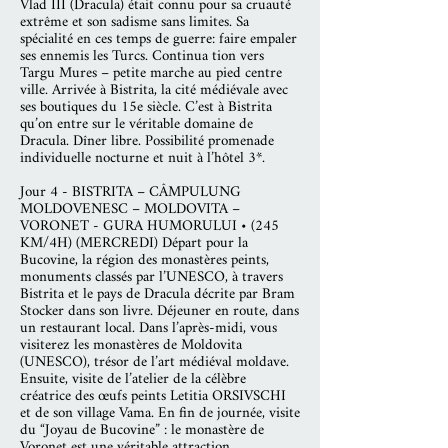
Vlad III (Dracula) était connu pour sa cruauté
extrême et son sadisme sans limites. Sa
spécialité en ces temps de guerre: faire empaler
ses ennemis les Turcs. Continua tion vers
Targu Mures – petite marche au pied centre
ville. Arrivée à Bistrita, la cité médiévale avec
ses boutiques du 15e siècle. C’est à Bistrita
qu’on entre sur le véritable domaine de
Dracula. Dîner libre. Possibilité promenade
individuelle nocturne et nuit à l’hôtel 3*.
Jour 4 - BISTRITA – CÂMPULUNG
MOLDOVENESC – MOLDOVITA –
VORONET - GURA HUMORULUI • (245
KM/4H) (MERCREDI) Départ pour la
Bucovine, la région des monastères peints,
monuments classés par l’UNESCO, à travers
Bistrita et le pays de Dracula décrite par Bram
Stocker dans son livre. Déjeuner en route, dans
un restaurant local. Dans l’après-midi, vous
visiterez les monastères de Moldovita
(UNESCO), trésor de l’art médiéval moldave.
Ensuite, visite de l’atelier de la célèbre
créatrice des œufs peints Letitia ORSIVSCHI
et de son village Vama. En fin de journée, visite
du “Joyau de Bucovine” : le monastère de
Voronet est une véritable attraction