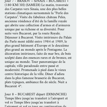
Jour 7 - BRASOV – SINAIA – BUCAREST •
(180 KM/3H) (SAMEDI) Le matin, traversée
des Carpates vers Sinaia, une des plus belles
stations climatiques surnommée la “Perle des
Carpates”. Visite du fabuleux château Peles,
ancienne résidence d’été de la famille royale
qui abrite une collection d’armes et d’armures
unique par sa richesse et sa diversité. Pour
suite vers Bucarest, par la route Royale.
Déjeuner à Bucarest. Visite intérieure du Palais
du Parle ment édifié entre 1984 et 1989, le
plus grand bâtiment d’Europe et le deuxième
plus grand au monde après le Pentagone. La
décoration intérieure, faite de mar bre, de bois
sculpté dans des essences rares et de bronze, est
unique au monde. Tour panoramique de la
capitale, ville paradoxale entre passé et
modernité. Promenade à pied dans le vieux
centre historique de la ville. Dîner d’adieu
dans la plus fameuse brasserie de Bucarest,
plats typiques, ambiance fin de siècle. Nuit a
Bucarest 4*.
Jour 8 – BUCAREST départ (DIMANCHE)
Temps libre jusqu’au transfert à l’aéroport et
vol re Temps libre jusqu’au transfert à
l’aéroport et vol re tour ou continuation de