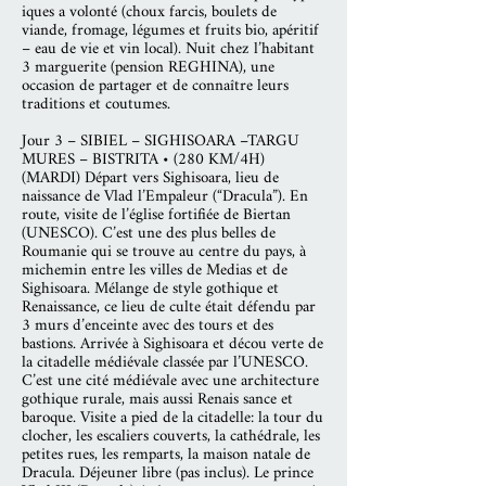
iques a volonté (choux farcis, boulets de
viande, fromage, légumes et fruits bio, apéritif
– eau de vie et vin local). Nuit chez l’habitant
3 marguerite (pension REGHINA), une
occasion de partager et de connaître leurs
traditions et coutumes.
Jour 3 – SIBIEL – SIGHISOARA –TARGU
MURES – BISTRITA • (280 KM/4H)
(MARDI) Départ vers Sighisoara, lieu de
naissance de Vlad l’Empaleur (“Dracula”). En
route, visite de l’église fortifiée de Biertan
(UNESCO). C’est une des plus belles de
Roumanie qui se trouve au centre du pays, à
michemin entre les villes de Medias et de
Sighisoara. Mélange de style gothique et
Renaissance, ce lieu de culte était défendu par
3 murs d’enceinte avec des tours et des
bastions. Arrivée à Sighisoara et décou verte de
la citadelle médiévale classée par l’UNESCO.
C’est une cité médiévale avec une architecture
gothique rurale, mais aussi Renais sance et
baroque. Visite a pied de la citadelle: la tour du
clocher, les escaliers couverts, la cathédrale, les
petites rues, les remparts, la maison natale de
Dracula. Déjeuner libre (pas inclus). Le prince